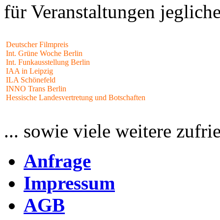
für Veranstaltungen jegliche
Deutscher Filmpreis
Int. Grüne Woche Berlin
Dass unsere Einweihungsfeier für unseren Vorstand und auch f
Int. Funkausstellung Berlin
professionell arbeitendem Team zu verdanken.
IAA in Leipzig
ILA Schönefeld
Juliane Schindel, Berlin
INNO Trans Berlin
Hessische Landesvertretung und Botschaften
... sowie viele weitere zuf
Anfrage
Impressum
Wir buchten per Telefon ein Zelt für 50 Personen. Die Kommu
sauber aufgebaut. Wir können Sie mit gutem Gewissen weiter
AGB
Danke sagt Fam. Schulze