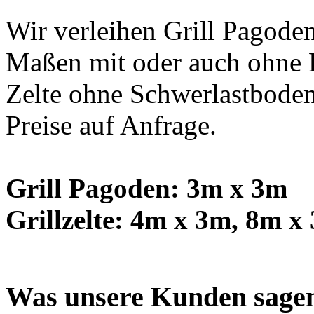
Wir verleihen Grill Pagoden
Maßen mit oder auch ohne 
Zelte ohne Schwerlastboden
Preise auf Anfrage.
Super Service ,pünktlich und zuverlässig, hat alles prima gekl
Grill Pagoden: 3m x 3m
Domenik D. aus Berlin
Grillzelte: 4m x 3m, 8m x
Was unsere Kunden sage