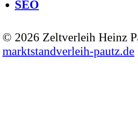
SEO
© 2026 Zeltverleih Heinz P
marktstandverleih-pautz.de
Super Service ,pünktlich und zuverlässig, hat alles prima gekl
Domenik D. aus Berlin